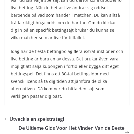
När du ska välja spelsajt kan du därför kolla utbudet för
live betting. När du bettar live ändrar sig oddset
beroende på vad som händer i matchen. Du kan alltså
träffa riktigt höga odds om du har tur. Om du klickar
dig in på en specifik bettingsajt brukar du kunna se
vilka matcher som är live för tillfället.
Idag har de flesta bettingbolag flera extrafunktioner och
live betting är bara en av dessa. Det brukar även vara
möjligt att sälja kupongen i förtid eller bygga ditt eget
bettingspel. Det finns ett 30-tal bettingsidor med
svensk licens så ta dig tiden att jämföra de olika
alternativen. Då kommer du hitta den sajt som
verkligen passar dig bäst.
Utveckla en spelstrategi
De Ultieme Gids Voor Het Vinden Van de Beste