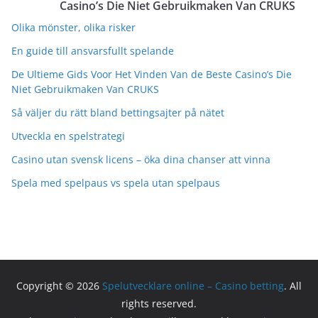
Casino’s Die Niet Gebruikmaken Van CRUKS
Olika mönster, olika risker
En guide till ansvarsfullt spelande
De Ultieme Gids Voor Het Vinden Van de Beste Casino’s Die
Niet Gebruikmaken Van CRUKS
Så väljer du rätt bland bettingsajter på nätet
Utveckla en spelstrategi
Casino utan svensk licens – öka dina chanser att vinna
Spela med spelpaus vs spela utan spelpaus
Copyright © 2026
Spelutvecklare online – Casino betting
. All
rights reserved.