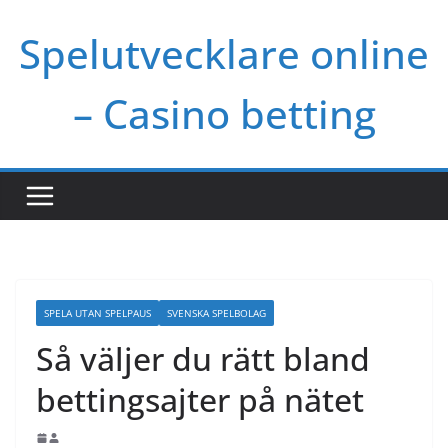
Skip
Spelutvecklare online
to
content
– Casino betting
SPELA UTAN SPELPAUS
SVENSKA SPELBOLAG
Så väljer du rätt bland
bettingsajter på nätet