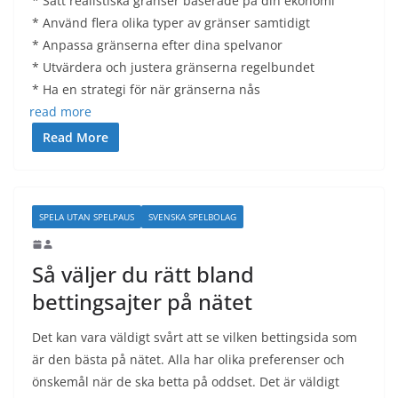
* Sätt realistiska gränser baserade på din ekonomi
* Använd flera olika typer av gränser samtidigt
* Anpassa gränserna efter dina spelvanor
* Utvärdera och justera gränserna regelbundet
* Ha en strategi för när gränserna nås
read more
Read More
SPELA UTAN SPELPAUS
SVENSKA SPELBOLAG
Så väljer du rätt bland
bettingsajter på nätet
Det kan vara väldigt svårt att se vilken bettingsida som
är den bästa på nätet. Alla har olika preferenser och
önskemål när de ska betta på oddset. Det är väldigt