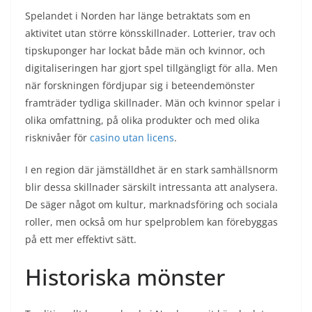
Spelandet i Norden har länge betraktats som en
aktivitet utan större könsskillnader. Lotterier, trav och
tipskuponger har lockat både män och kvinnor, och
digitaliseringen har gjort spel tillgängligt för alla. Men
när forskningen fördjupar sig i beteendemönster
framträder tydliga skillnader. Män och kvinnor spelar i
olika omfattning, på olika produkter och med olika
risknivåer för
casino utan licens
.
I en region där jämställdhet är en stark samhällsnorm
blir dessa skillnader särskilt intressanta att analysera.
De säger något om kultur, marknadsföring och sociala
roller, men också om hur spelproblem kan förebyggas
på ett mer effektivt sätt.
Historiska mönster