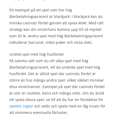
Ett exempel på ett spel som har hög
återbetalningsprocent är blackjack. I blackjack kan du
minska casinots fördel genom att spela klokt. Med rätt
strategi kan din vinstchans komma upp till så mycket
som 50 %. Andra spel med hög återbetalningsprocent
inkluderar baccarat, video poker och vissa slots.
Undvik spel med hög husfördel
På samma sätt som du vill välja spel med hög
återbetalningsprocent, vill du undvika spel med hög
husfördel. Det är alltså spel där casinots fördel är
större än hos många andra spel. vilket såklart minskar
dina vinstchanser. Exempel på spel där casinots fördel
är stor är roulette, Keno och många slots. Om du ändå
vill spela dessa spel, se till att du har en förståelse för
spelets regler
och odds och spela med en låg insats för
att minimera eventuella förluster.