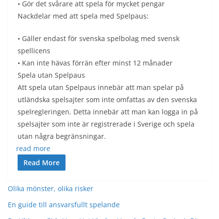
• Gör det svårare att spela för mycket pengar
Nackdelar med att spela med Spelpaus:
• Gäller endast för svenska spelbolag med svensk
spellicens
• Kan inte hävas förrän efter minst 12 månader
Spela utan Spelpaus
Att spela utan Spelpaus innebär att man spelar på
utländska spelsajter som inte omfattas av den svenska
spelregleringen. Detta innebär att man kan logga in på
spelsajter som inte är registrerade i Sverige och spela
utan några begränsningar.
read more
Read More
Olika mönster, olika risker
En guide till ansvarsfullt spelande