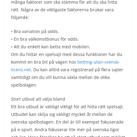
många faktorer som ska stämma för att du ska hitta
rätt. Några av de viktigaste faktorerna brukar vara
följande:
• Bra variation på odds.
• En bra välkomstbonus för odds.
• Att du enkelt kan betta med mobilen.
Om du hittar en spelsajt med dessa funktioner har du
kommit en bra bit på vägen hos
betting-utan-svensk-
licens.net
. Du kan alltid vara registrerad på flera sajter
samtidigt om du vill kunna växla mellan de olika
spelbolagen.
Stort utbud att välja bland
Ett bra utbud är väldigt viktigt för att hitta rätt spelsajt.
Utbudet kan skilja sig väldigt mycket åt mellan de
svenska spelbolagen. En del är till exempel fokuserade
på e-sport. Andra fokuserar lite mer på svenska ligor