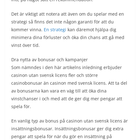
Det är viktigt att notera att även om du spelar med en
strategi så finns det inte någon garanti för att du
kommer vinna.
En strategi
kan däremot hjälpa dig
minimera dina förluster och öka din chans att gå med
vinst över tid.
Dra nytta av bonusar och kampanjer
Som nämndes i den här artikelns inledning erbjuder
casinon utan svensk licens fler och större
casinobonusar än casinon med svensk licens. Att ta del
av bonusarna kan vara en väg till att öka dina
vinstchanser i och med att de ger dig mer pengar att
spela för.
En vanlig typ av bonus på casinon utan svensk licens är
insättningsbonusar. Insättningsbonusar ger dig extra
pengar att spela för när du gör en insättning på