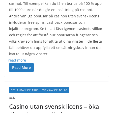
casinot. Till exempel kan du få en bonus på 100 % upp
till 1000 euro när du gör en insättning på casinot.
Andra vanliga bonusar på casinon utan svensk licens
inkluderar free spins, cashback-bonusar och
lojalitetsprogram. Se till att läsa igenom casinots villkor
och regler för att förstå hur bonusarna fungerar och
vilka krav som finns för att ta ut dina vinster. I de flesta
fall behöver du uppfylla ett omsättningskrav innan du
kan ta ut några vinster.
read more
Read More
SPELA UTAN SPELPAUS
SVENSKA SPELBOLAG
Casino utan svensk licens – öka