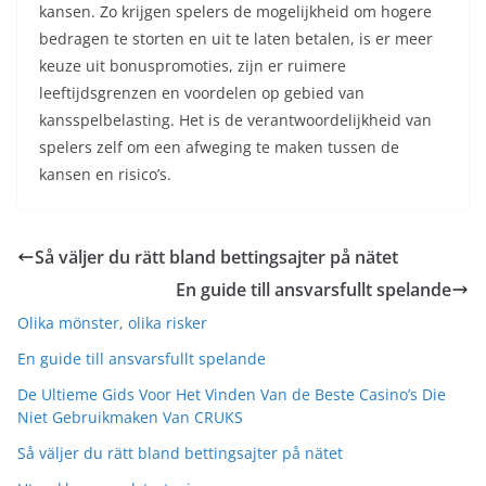
kansen. Zo krijgen spelers de mogelijkheid om hogere
bedragen te storten en uit te laten betalen, is er meer
keuze uit bonuspromoties, zijn er ruimere
leeftijdsgrenzen en voordelen op gebied van
kansspelbelasting. Het is de verantwoordelijkheid van
spelers zelf om een afweging te maken tussen de
kansen en risico’s.
Så väljer du rätt bland bettingsajter på nätet
En guide till ansvarsfullt spelande
Olika mönster, olika risker
En guide till ansvarsfullt spelande
De Ultieme Gids Voor Het Vinden Van de Beste Casino’s Die
Niet Gebruikmaken Van CRUKS
Så väljer du rätt bland bettingsajter på nätet