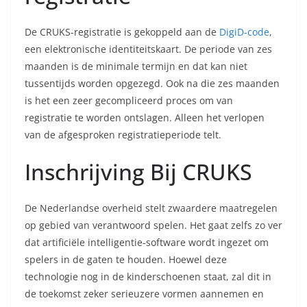
De CRUKS-registratie is gekoppeld aan de
DigiD-code
,
een elektronische identiteitskaart. De periode van zes
maanden is de minimale termijn en dat kan niet
tussentijds worden opgezegd. Ook na die zes maanden
is het een zeer gecompliceerd proces om van
registratie te worden ontslagen. Alleen het verlopen
van de afgesproken registratieperiode telt.
Inschrijving Bij CRUKS
De Nederlandse overheid stelt zwaardere maatregelen
op gebied van verantwoord spelen. Het gaat zelfs zo ver
dat artificiële intelligentie-software wordt ingezet om
spelers in de gaten te houden. Hoewel deze
technologie nog in de kinderschoenen staat, zal dit in
de toekomst zeker serieuzere vormen aannemen en