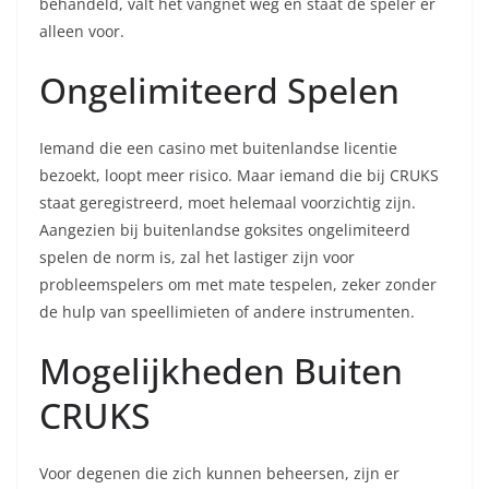
behandeld, valt het vangnet weg en staat de speler er
alleen voor.
Ongelimiteerd Spelen
Iemand die een casino met buitenlandse licentie
bezoekt, loopt meer risico. Maar iemand die bij CRUKS
staat geregistreerd, moet helemaal voorzichtig zijn.
Aangezien bij buitenlandse goksites ongelimiteerd
spelen de norm is, zal het lastiger zijn voor
probleemspelers om met mate tespelen, zeker zonder
de hulp van speellimieten of andere instrumenten.
Mogelijkheden Buiten
CRUKS
Voor degenen die zich kunnen beheersen, zijn er